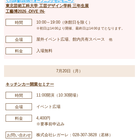
＼7/10(金)15:00～オープニングセレモニー／
東北芸術工科大学 工芸デザイン学科 三年生展
工藝博2026 -DIVE IN-
10:00～19:00（休館日を除く）
時間
※初日は14:00より開催、最終日は14:00までとなります。
屋外イベント広場、館内共有スペース
会場
他
入場無料
料金
7月20日（月）
キッチンカー開業セミナー
11:00開演（10:30開場）
時間
イベント広場
会場
4,400円
料金
※要事前申込み
株式会社レガーレ：028-307-3828（若林）
お問い合わせ