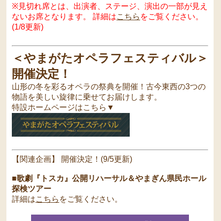
※見切れ席とは、出演者、ステージ、演出の一部が見え
ないお席となります。 詳細は
こちら
をご覧ください。
(1/8更新)
＜やまがたオペラフェスティバル＞
開催決定！
山形の冬を彩るオペラの祭典を開催！古今東西の3つの
物語を美しい旋律に乗せてお届けします。
特設ホームページはこちら▼
【関連企画】 開催決定！(9/5更新)
■歌劇『トスカ』公開リハーサル＆やまぎん県民ホール
探検ツアー
詳細は
こちら
をご覧ください。