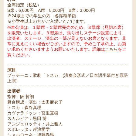
全席指定（税込）
S席：6,000円 A席：5,000円 B席：3,000円
※24歳までの学生の方 各席種半額
※小学生以上の方がご入場いただけます。
※本公演は、１階席・２階席完売のため、３階席（見切れ席）
を販売いたします。３階席は、張り出しステージ設置により、
出演者、ステージ、演出の一部が見えないお席となります。非
常に見えにくい場合がございますので、予めご了承の上、お買
い求めくださいますようお願いいたします。詳細は
こちら
をご
覧ください。
演目
プッチーニ：歌劇「トスカ」(演奏会形式／日本語字幕付き原語
上演）
出演者
指揮：阪 哲朗
舞台構成・演出：太田麻衣子
トスカ：森谷真理
カヴァラドッシ：宮里直樹
スカルピア：黒田 博
アンジェロッティ：井上雅人
スポレッタ：岸浪愛学
シャルローネ：後藤春馬