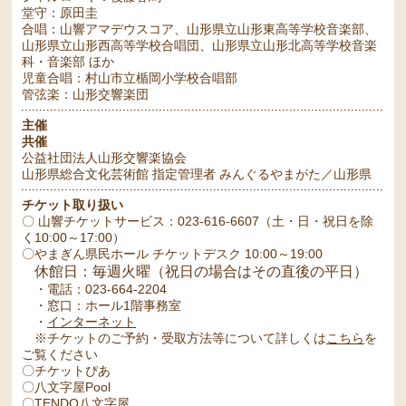
堂守：原田圭
合唱：山響アマデウスコア、山形県立山形東高等学校音楽部、
山形県立山形西高等学校合唱団、山形県立山形北高等学校音楽
科・音楽部 ほか
児童合唱：村山市立楯岡小学校合唱部
管弦楽：山形交響楽団
主催
共催
公益社団法人山形交響楽協会
山形県総合文化芸術館 指定管理者 みんぐるやまがた／山形県
チケット取り扱い
〇 山響チケットサービス：023-616-6607（土・日・祝日を除
く10:00～17:00）
〇やまぎん県民ホール チケットデスク 10:00～19:00
休館日：毎週火曜（祝日の場合はその直後の平日）
・電話：023-664-2204
・窓口：ホール1階事務室
・
インターネット
※チケットのご予約・受取方法等について詳しくは
こちら
を
ご覧ください
〇チケットぴあ
〇八文字屋Pool
〇TENDO八文字屋