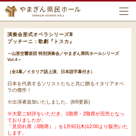
演奏会形式オペラシリーズⅢ
プッチーニ：歌劇『トスカ』
～山形交響楽団 特別演奏会／やまぎん県民ホールシリーズ
Vol.4～
（全3幕／イタリア語上演、日本語字幕付き）
日本を代表するソリストたちと共に贈るイタリアオペ
ラの傑作！
※出演者追加いたしました。(8/9更新)
※大変ご好評をいただき、1階席・2階席が完売となっ
ておりましたが、
「見切れ席（3階席）」を1月9日(木)12:00より販売いた
します。