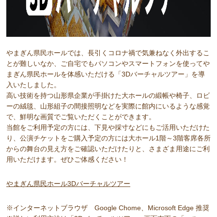
やまぎん県民ホールでは、長引くコロナ禍で気兼ねなく外出するこ
とが難しいなか、ご自宅でもパソコンやスマートフォンを使ってや
まぎん県民ホールを体感いただける「3Dバーチャルツアー」を導
入いたしました。
高い技術を持つ山形県企業が手掛けた大ホールの緞帳や椅子、ロビ
ーの絨毯、山形組子の間接照明などを実際に館内にいるような感覚
で、鮮明な画質でご覧いただくことができます。
当館をご利用予定の方には、下見や採寸などにもご活用いただけた
り、公演チケットをご購入予定の方には大ホール1階～3階客席各所
からの舞台の見え方をご確認いただけたりと、さまざま用途にご利
用いただけます。ぜひご体感ください！
やまぎん県民ホール3Dバーチャルツアー
※インターネットブラウザ Google Chome、Microsoft Edge 推奨