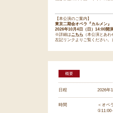
【本公演のご案内】
東京二期会オペラ『カルメン』
2026年10月4日（日）14:00開
※詳細は
こちら
（本公演とあわ
左記リンクよりご覧ください。
概要
日程
2026
時間
＜オペ
①11:0