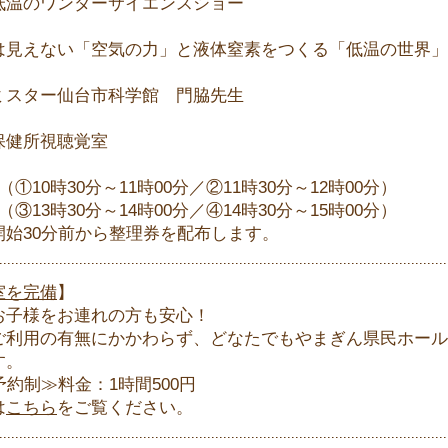
低温のワンダーサイエンスショー
】
は見えない「空気の力」と液体窒素をつくる「低温の世界」
】
ミスター仙台市科学館 門脇先生
】
保健所視聴覚室
】
（①10時30分～11時00分／②11時30分～12時00分）
（③13時30分～14時00分／④14時30分～15時00分）
開始30分前から整理券を配布します。
室を完備
】
お子様をお連れの方も安心！
ご利用の有無にかかわらず、どなたでもやまぎん県民ホール
す。
約制≫料金：1時間500円
は
こちら
をご覧ください。