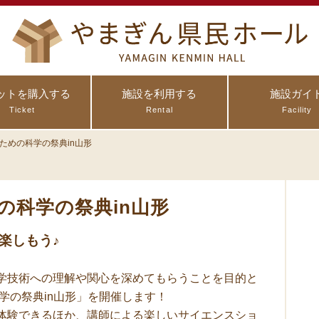
ットを購入する
施設を利用する
施設ガイ
Ticket
Rental
Facility
のための科学の祭典in山形
めの科学の祭典in山形
楽しもう♪
学技術への理解や関心を深めてもらうことを目的と
科学の祭典in山形」を開催します！
体験できるほか、講師による楽しいサイエンスショ