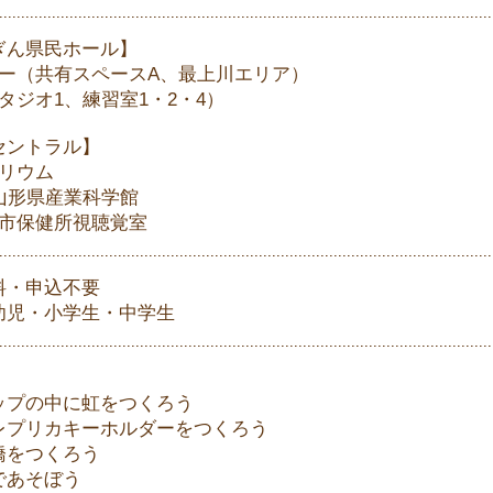
ぎん県民ホール】
ビー（共有スペースA、最上川エリア）
タジオ1、練習室1・2・4）
セントラル】
トリウム
階山形県産業科学館
形市保健所視聴覚室
料・申込不要
幼児・小学生・中学生
】
ップの中に虹をつくろう
レプリカキーホルダーをつくろう
橋をつくろう
であそぼう