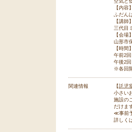
空気と
【内容
ふだん
【講師
三代目
【会場
山形市
【時間
午前2回
午後2回
※各回
関連情報
【
託児
小さい
施設の
だけま
≪事前予
詳しく