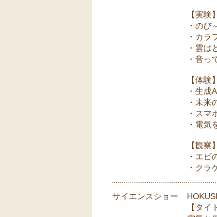
【実験
・のび
・カラ
・雲は
・音っ
【体験
・生成
・未来
・スマ
・電気
【観察
・エビ
・クラ
サイエンスショー
HOKU
【タイ