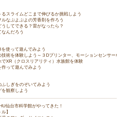
】
～るスライムどこまで伸びるか挑戦しよう
フルなぷよぷよの芳香剤を作ろう
どうしてできる？雷がなったら？
てなんだろう
】
AIを使って遊んでみよう
の技術を体験しよう～３Dプリンター、モーションセンサー
ホでXR（クロスリアリティ）水族館を体験
を作って遊んでみよう
】
のふしぎをのぞいてみよう
ゲを観察しよう
SHU仙台市科学館がやってきた！
トル】