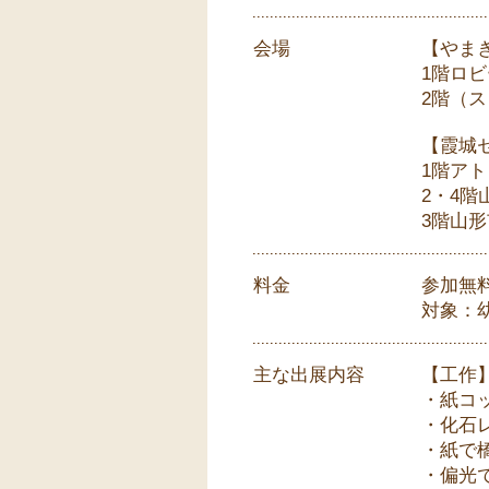
会場
【やま
1階ロ
2階（ス
【霞城
1階ア
2・4
3階山
料金
参加無
対象：
主な出展内容
【工作
・紙コ
・化石
・紙で
・偏光