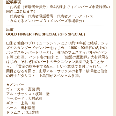
記載事項
・お名前（来場者全員分）※4名様まで（メンバーズ未登録者の
同伴は2名様まで）
・代表者名・代表者電話番号・代表者メールアドレス
・みんぐるメンバーズID（メンバーズ来場者分）
出演
GOLD FINGER FIVE SPECIAL (GF5 SPECIAL）
山形と仙台のプロミュージシャンにより約10年前に結成。ジャ
ズのスタンダードナンバーをはじめ、 1980～90年代の内外の
ポップスをレパートリーとし、各地のフェスティバルやイベン
ト等に出演。 バンド名の由来は、「鍵盤の魔術師」大村武司を
はじめ、それぞれのパートのテクニシャン集団であることか
ら、 「黄金の指を有する5人」という意味で名付けられた。 ４
回目となる今回は、山形アルトサックスの名手：横澤徹と仙台
の若手ギタリスト：上島翔がスペシャル参加。
★メンバー
ヴォーカル：斎藤 栞
アルトサックス：横澤 徹
キーボード：大村武司
ギター：上島 翔
ベース：田村康徳
ドラムス：渋江光晴