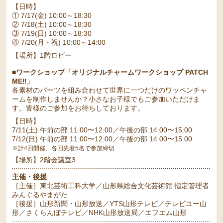
【日時】
① 7/17(金) 10:00～18:30
② 7/18(土) 10:00～18:30
③ 7/19(日) 10:00～18:30
④ 7/20(月・祝) 10:00～14:00
【場所】1階ロビー
■ワークショップ「オリジナルチャームワークショップ PATCH
ME‼」
各素材のパーツを組み合わせて世界に一つだけのワッペンチャ
ームを制作しませんか？小さなお子様でもご参加いただけま
す。皆様のご参加をお待ちしております。
【日時】
7/11(土) 午前の部 11:00〜12:00／午後の部 14:00〜15:00
7/12(日) 午前の部 11:00〜12:00／午後の部 14:00〜15:00
※計4回開催、各回先着5名で参加締切
【場所】2階会議室3
主催・後援
［主催］東北芸術工科大学／山形県総合文化芸術館 指定管理者
みんぐるやまがた
［後援］山形新聞・山形放送／YTS山形テレビ／テレビユー山
形／さくらんぼテレビ／NHK山形放送局／エフエム山形