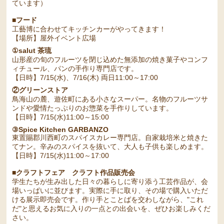
ています）
■フード
工藝博に合わせてキッチンカーがやってきます！
【場所】屋外イベント広場
①salut 茶琉
山形産の旬のフルーツを閉じ込めた無添加の焼き菓子やコンフ
ィチュール、パンの手作り専門店です。
【日時】7/15(水)、7/16(木) 両日11:00～17:00
②グリーンストア
鳥海山の麓、遊佐町にある小さなスーパー。名物のフルーツサ
ンドや愛情たっぷりのお惣菜を手作りしています。
【日時】7/15(水)11:00～15:00
③Spice Kitchen GARBANZO
東置賜郡川西町のスパイスカレー専門店。自家栽培米と焼きた
てナン。辛みのスパイスを抜いて、大人も子供も楽しめます。
【日時】7/15(水)11:00～17:00
■クラフトフェア クラフト作品販売会
学生たちが生み出した日々の暮らしに寄り添う工芸作品が、会
場いっぱいに並びます。実際に手に取り、その場で購入いただ
ける展示即売会です。作り手とことばを交わしながら、"これ
だ"と思えるお気に入りの一点との出会いを、ぜひお楽しみくだ
さい。