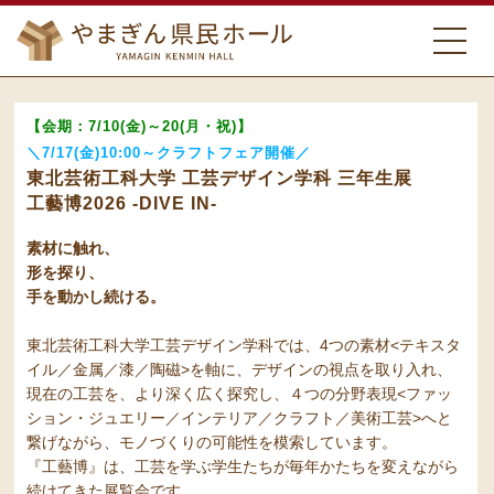
【会期：7/10(金)～20(月・祝)】
＼7/17(金)10:00～クラフトフェア開催／
東北芸術工科大学 工芸デザイン学科 三年生展
工藝博2026 -DIVE IN-
素材に触れ、
形を探り、
手を動かし続ける。
東北芸術工科大学工芸デザイン学科では、4つの素材<テキスタ
イル／金属／漆／陶磁>を軸に、デザインの視点を取り入れ、
現在の工芸を、より深く広く探究し、４つの分野表現<ファッ
ション・ジュエリー／インテリア／クラフト／美術工芸>へと
繋げながら、モノづくりの可能性を模索しています。
『工藝博』は、工芸を学ぶ学生たちが毎年かたちを変えながら
続けてきた展覧会です。