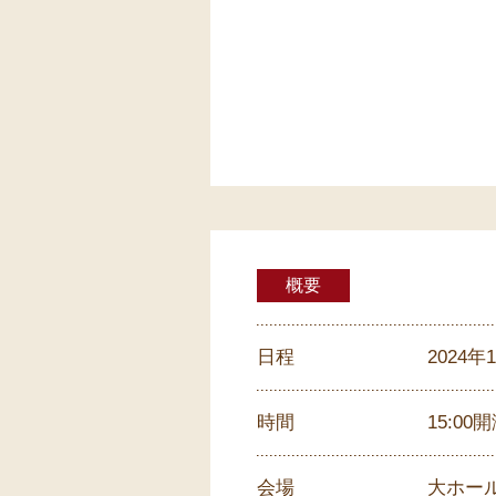
概要
日程
2024
時間
15:00開
会場
大ホー