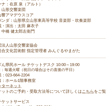
ーナ：在原 泉（アルト）
：山形交響楽団
山響アマデウスコア
バンダ：山形県立山形東高等学校 音楽部・吹奏楽部
成・演出：太田 麻衣子
：中橋 健太郎左衛門
団法人山形交響楽協会
総合文化芸術館 指定管理者 みんぐるやまがた
ん県民ホール チケットデスク 10:00～19:00
日：毎週火曜（祝日の場合はその直後の平日）
23-664-2204
：ホール1階事務室
ンターネット
ットのご予約・受取方法等について詳しくは
こちら
をご覧
チケットサービス