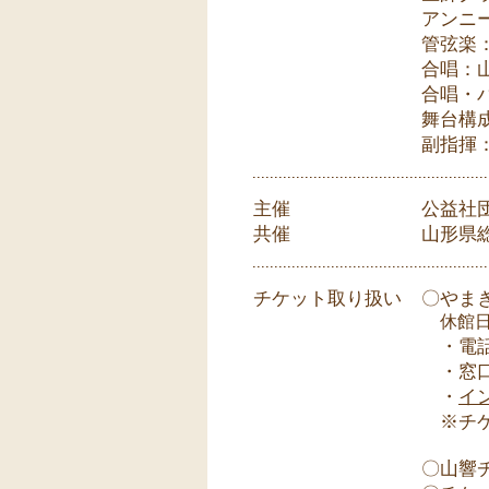
アンニ
管弦楽
合唱：
合唱・
舞台構
副指揮
主催
公益社
共催
山形県
チケット取り扱い
〇やまぎ
休館
・電話：0
・窓口
・
イ
※チケ
〇山響