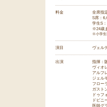
料金
全席指
S席：6,
学生S：3
※24
※小学生
演目
ヴェル
出演
指揮：阪
ヴィオ
アルフ
ジェル
フロー
ガスト
ドゥフ
ドビニ
医師グ