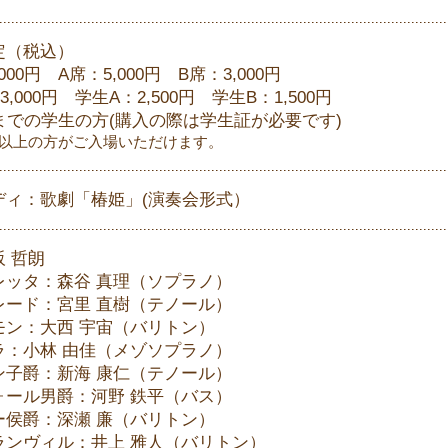
定（税込）
000円 A席：5,000円 B席：3,000円
,000円 学生A：2,500円 学生B：1,500円
歳までの学生の方(購入の際は学生証が必要です)
以上の方がご入場いただけます。
ディ：歌劇「椿姫」(演奏会形式）
 哲朗
レッタ：森谷 真理（ソプラノ）
レード：宮里 直樹（テノール）
モン：大西 宇宙（バリトン）
ラ：小林 由佳（メゾソプラノ）
ン子爵：新海 康仁（テノール）
ォール男爵：河野 鉄平（バス）
ー侯爵：深瀬 廉（バリトン）
ランヴィル：井上 雅人（バリトン）