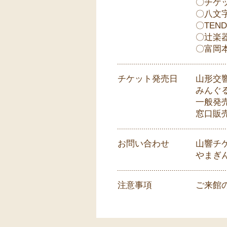
〇チケッ
〇八文字
〇TEN
〇辻楽
〇富岡
チケット発売日
山形交響
みんぐる
一般発売
窓口販売
お問い合わせ
山響チケ
やまぎん
注意事項
ご来館